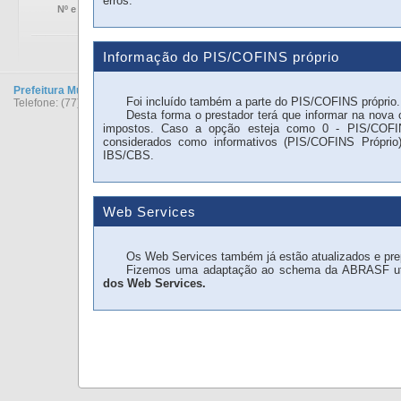
erros.
Nº e Série:
Informação do PIS/COFINS próprio
Prefeitura Municipal de Macarani
Foi incluído também a parte do PIS/COFINS próprio.
Telefone: (77) 8881-0286
Desta forma o prestador terá que informar na nova 
impostos. Caso a opção esteja como 0 - PIS/COFI
considerados como informativos (PIS/COFINS Próprio
IBS/CBS.
Web Services
Os Web Services também já estão atualizados e prep
Fizemos uma adaptação ao schema da ABRASF utiliza
dos Web Services.