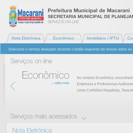
Nota Eletrônica
Econômico
Imobiliário / IPTU
Con
Selecione o serviço desejado clicando o botão esquerdo do mouse sobre as 
No módulo Econômico, encontram-s
saiba mais
Empresas e Profissionais Autônom
Econômico
como Certidôes Negativas, Taxa de