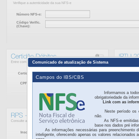
Verifique a autenticidade da sua NFS-e
Número NFS-e:
Código Verific.
(Chave):
Entre com seus dados para emissão da Certidão
Entre com s
Comunicado de atualização de Sistema
Certidão de:
CPF/C
Campos do IBS/CBS
CPF/CNPJ:
Inscri
Informamos a todos os 
obrigatoriedade da info
Link com as infor
Neste período os camp
não.
As NFS-e emitidas via
Consulte a emissão da sua NFS-e
base nos dados pré info
As informações necessárias para preenchimento do I
Inscrição:
inteligente, oferecendo apenas os valores relacionados 